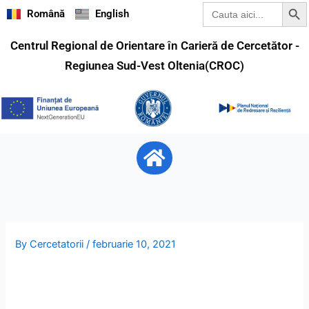
Search Butt
Search
Skip
Română
English
for:
to
content
Centrul Regional de Orientare în Carieră de Cercetător -
Regiunea Sud-Vest Oltenia(CROC)
Menu
By
Cercetatorii
/
februarie 10, 2021