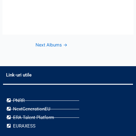
Next Albums
→
Link-uri utile
PNRR
NextGenerationEU
ERA Talent Platform
EURAXESS