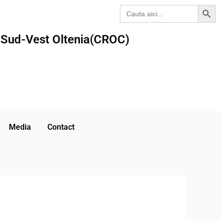
Search Butt
Search
for:
a Sud-Vest Oltenia(CROC)
Media
Contact