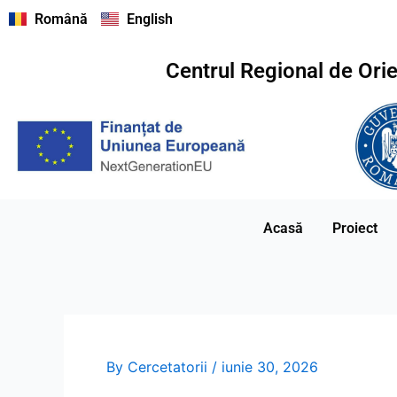
Skip
Română
English
to
content
Centrul Regional de Ori
Acasă
Proiect
By
Cercetatorii
/
iunie 30, 2026