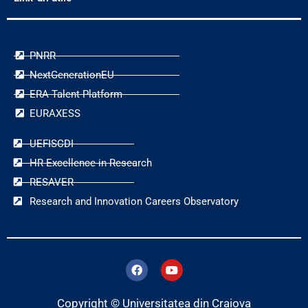
PNRR
NextGenerationEU
ERA Talent Platform
EURAXESS
UEFISCDI
HR Excellence in Research
RESAVER
Research and Innovation Careers Observatory
F
Y
a
o
c
u
e
t
Copyright © Universitatea din Craiova