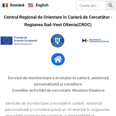
Search Butt
Search
Skip
Română
English
for:
to
content
Centrul Regional de Orientare în Carieră de Cercetător -
Regiunea Sud-Vest Oltenia(CROC)
Menu
Servicii de
monitorizare a evoluției în carieră, asistență
personalizată și consiliere
Consilier activități de cercetare: Nicoleta Cioatera
Serviciile de monitorizare a evoluției în carieră, asistență
personalizată și consiliere joacă un rol esențial în asigurarea
dezvoltării profesionale continue, a adaptabilității la