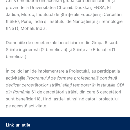
Cei 3 cercetători din această grupă sunt beneficiari I8 și
provin de la Universitatea Chouaib Doukkali, ENSA, El
Jadida, Moroc, Institutul de Științe ale Educației și Cercetării
(IISER), Pune, India și Institutul de Nanoștiințe și Tehnologie
(INST), Mohali, India.
Domeniile de cercetare ale beneficiarilor din Grupa 6 sunt:
Științe inginerești (2 beneficiari) și Științe ale Educației (1
beneficiar).
În cei doi ani de implementare a Proiectului, au participat la
activitățile
Programului de formare profesională continuă
dedicat cercetătorilor străini aflați temporar în instituțiile CDI
din România
61 de cercetători străini, din care 6 cercetători
sunt beneficiari I8, fiind, astfel, atinși indicatorii proiectului,
pe această activitate.
Link-uri utile