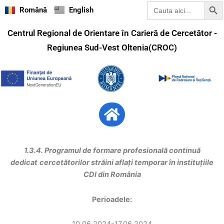
Search Butt
Search
Skip
Română
English
for:
to
content
Centrul Regional de Orientare în Carieră de Cercetător -
Regiunea Sud-Vest Oltenia(CROC)
Menu
1.3.4. Programul de formare profesională continuă
dedicat
cercetătorilor străini aflați temporar în instituțiile
CDI din România
Perioadele: