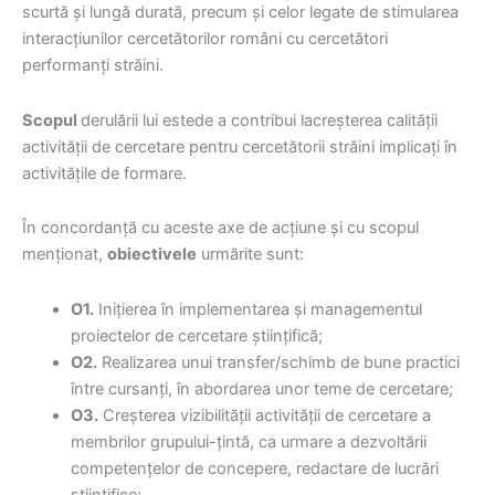
scurtă și lungă durată, precum și celor legate de stimularea
interacțiunilor cercetătorilor români cu cercetători
performanți străini.
Scopul
derulării lui estede a contribui lacreșterea calității
activității de cercetare pentru cercetătorii străini implicați în
activitățile de formare.
În concordanță cu aceste axe de acțiune și cu scopul
menționat,
obiectivele
urmărite sunt:
O1.
Inițierea în implementarea și managementul
proiectelor de cercetare științifică;
O2.
Realizarea unui transfer/schimb de bune practici
între cursanți, în abordarea unor teme de cercetare;
O3.
Creșterea vizibilității activității de cercetare a
membrilor grupului-țintă, ca urmare a dezvoltării
competențelor de concepere, redactare de lucrări
științifice;