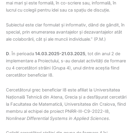
mai mari și este formală, în co-scriere sau, informală, în
lucrul cu colegii pentru idei sau ca spațiu de discuție.
Subiectul este clar formulat și informativ, dând de gândit, în
special, prin enumerarea avantajelor și dezavantajelor atât
ale colaborării, cât și ale muncii individuale.” (P.M.)
D
. În perioada
14.03.2025-21.03.2025
, tot din anul 2 de
implementare a Proiectului, s-au derulat activități de formare
cu 4 cercetători străini (Grupa 4), unul dintre aceștia fiind
cercetător beneficiar I8.
Cercetătorul grec beneficiar I8 este afiliat la Universitatea
Națională Tehnică din Atena, Grecia și a desfășurat cercetări
la Facultatea de Matematică, Universitatea din Craiova, fiind
membru al echipei de proiect PNRR-III-C9-2022-I8,
Nonlinear Differential Systems in Applied Sciences
.