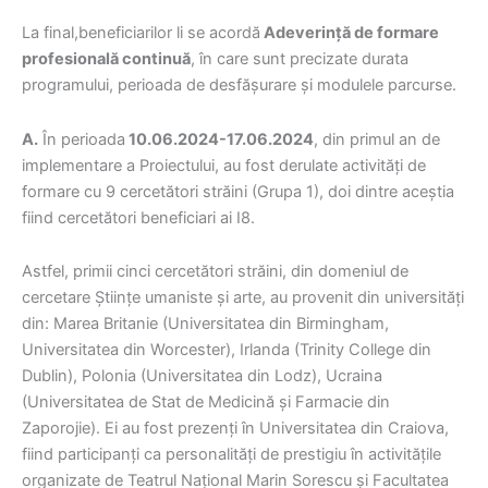
La final,beneficiarilor li se acordă
Adeverință de formare
profesională continuă
, în care sunt precizate durata
programului, perioada de desfășurare și modulele parcurse.
A.
În perioada
10.06.2024-17.06.2024
, din primul an de
implementare a Proiectului, au fost derulate activități de
formare cu 9 cercetători străini (Grupa 1), doi dintre aceștia
fiind cercetători beneficiari ai I8.
Astfel, primii cinci cercetători străini, din domeniul de
cercetare Științe umaniste și arte, au provenit din universități
din: Marea Britanie (Universitatea din Birmingham,
Universitatea din Worcester), Irlanda (Trinity College din
Dublin), Polonia (Universitatea din Lodz), Ucraina
(Universitatea de Stat de Medicină și Farmacie din
Zaporojie). Ei au fost prezenți în Universitatea din Craiova,
fiind participanți ca personalități de prestigiu în activitățile
organizate de Teatrul Național Marin Sorescu și Facultatea