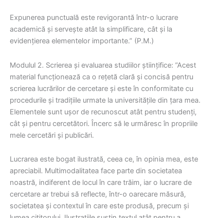
Expunerea punctuală este revigorantă într-o lucrare
academică și servește atât la simplificare, cât și la
evidențierea elementelor importante.” (P.M.)
Modulul 2. Scrierea și evaluarea studiilor științifice: ”Acest
material funcționează ca o rețetă clară și concisă pentru
scrierea lucrărilor de cercetare și este în conformitate cu
procedurile și tradițiile urmate la universitățile din țara mea.
Elementele sunt ușor de recunoscut atât pentru studenți,
cât și pentru cercetători. Încerc să le urmăresc în propriile
mele cercetări și publicări.
Lucrarea este bogat ilustrată, ceea ce, în opinia mea, este
apreciabil. Multimodalitatea face parte din societatea
noastră, indiferent de locul în care trăim, iar o lucrare de
cercetare ar trebui să reflecte, într-o oarecare măsură,
societatea și contextul în care este produsă, precum și
lumea cititorului. Ilustrațiile susțin textul atât pentru a