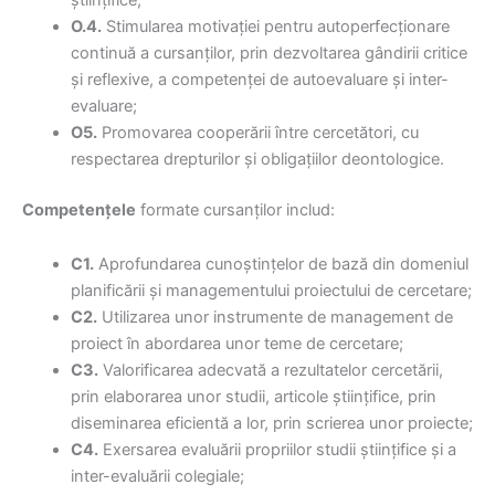
O.4.
Stimularea motivaţiei pentru autoperfecţionare
continuă a cursanților, prin dezvoltarea gândirii critice
și reflexive, a competenței de autoevaluare și inter-
evaluare;
O5.
Promovarea cooperării între cercetători, cu
respectarea drepturilor și obligațiilor deontologice.
Competențele
formate cursanților includ:
C1.
Aprofundarea cunoștințelor de bază din domeniul
planificării și managementului proiectului de cercetare;
C2.
Utilizarea unor instrumente de management de
proiect în abordarea unor teme de cercetare;
C3.
Valorificarea adecvată a rezultatelor cercetării,
prin elaborarea unor studii, articole științifice, prin
diseminarea eficientă a lor, prin scrierea unor proiecte;
C4.
Exersarea evaluării propriilor studii științifice și a
inter-evaluării colegiale;