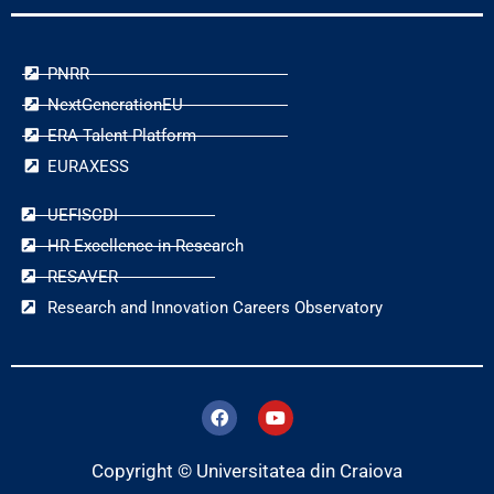
PNRR
NextGenerationEU
ERA Talent Platform
EURAXESS
UEFISCDI
HR Excellence in Research
RESAVER
Research and Innovation Careers Observatory
F
Y
a
o
c
u
e
t
Copyright © Universitatea din Craiova
b
u